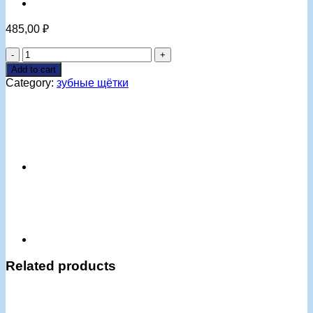
485,00
₽
Зубная
щетка
Add to cart
Pierrot
Category:
зубные щётки
Travel
classic
quantity
Related products